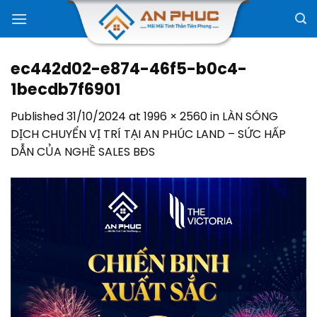
Skip
to
content
ec442d02-e874-46f5-b0c4-
1becdb7f6901
Published
31/10/2024
at
1996 × 2560
in
LÀN SÓNG
DỊCH CHUYỂN VỊ TRÍ TẠI AN PHÚC LAND – SỨC HẤP
DẪN CỦA NGHỀ SALES BĐS