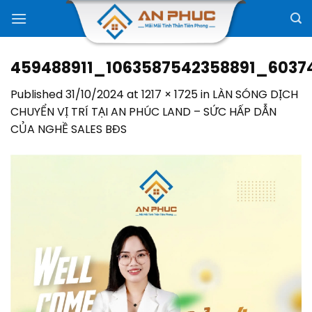
Skip
to
content
459488911_1063587542358891_6037
Published
31/10/2024
at
1217 × 1725
in
LÀN SÓNG DỊCH
CHUYỂN VỊ TRÍ TẠI AN PHÚC LAND – SỨC HẤP DẪN
CỦA NGHỀ SALES BĐS