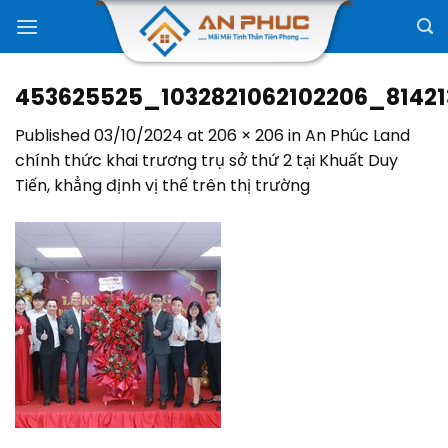
Skip
to
content
453625525_1032821062102206_8142
Published
03/10/2024
at
206 × 206
in
An Phúc Land
chính thức khai trương trụ sở thứ 2 tại Khuất Duy
Tiến, khẳng định vị thế trên thị trường