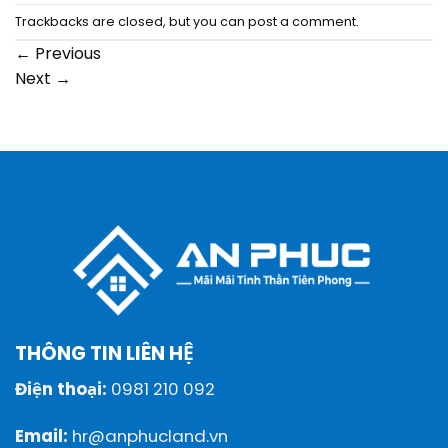
Trackbacks are closed, but you can
post a comment
.
←
Previous
Next
→
THÔNG TIN LIÊN HỆ
Điện thoại:
0981 210 092
Email:
hr@anphucland.vn