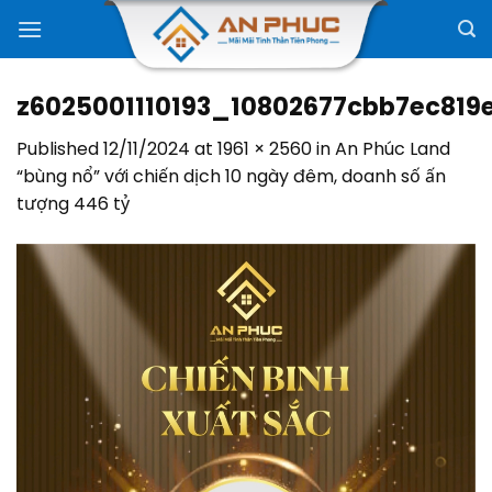
Skip
to
content
z6025001110193_10802677cbb7ec819
Published
12/11/2024
at
1961 × 2560
in
An Phúc Land
“bùng nổ” với chiến dịch 10 ngày đêm, doanh số ấn
tượng 446 tỷ