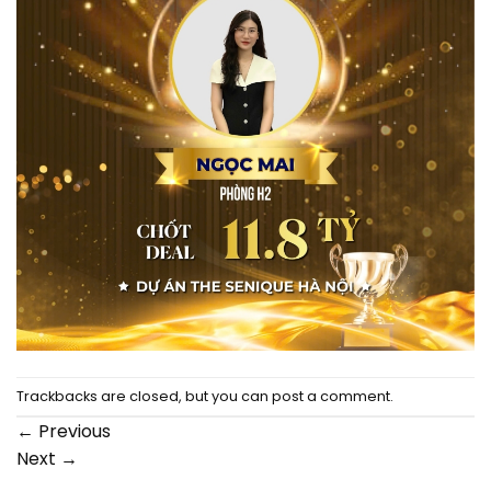
Trackbacks are closed, but you can
post a comment
.
←
Previous
Next
→