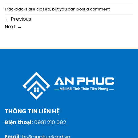
Trackbacks are closed, but you can
post a comment
.
←
Previous
Next
→
THÔNG TIN LIÊN HỆ
Điện thoại:
0981 210 092
Email:
hr@anphucland.vn