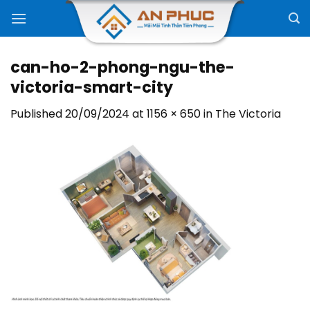
Skip
to
content
can-ho-2-phong-ngu-the-
victoria-smart-city
Published
20/09/2024
at
1156 × 650
in
The Victoria